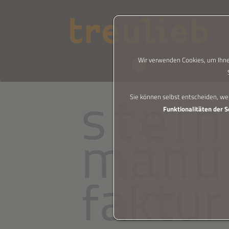
Wir verwenden Cookies, um Ihnen
Zum Inhalt springen [AK + 0]
Zum Hauptmenü (oben rechts) springen [AK + 1]
Zum "Barrierefreiheits-Menü" springen [AK + 2]
Zu den Inhalten im Fußbereich springen [AK + 3]
Sie können selbst entscheiden, we
Funktionalitäten der S