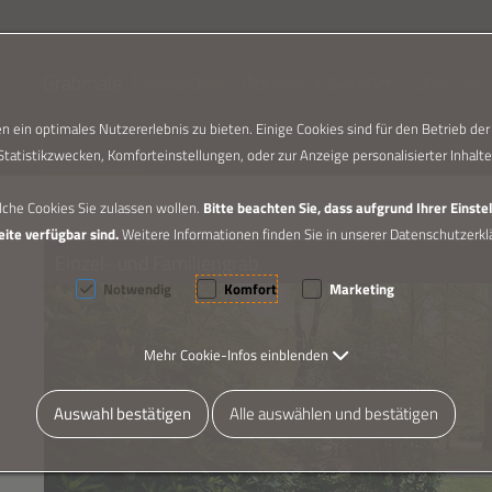
Privatsphäre-Einstellungen
Grabmale
Fassaden
Objekte
WorkArt
Über uns
 ein optimales Nutzererlebnis zu bieten. Einige Cookies sind für den Betrieb de
Statistikzwecken, Komforteinstellungen, oder zur Anzeige personalisierter Inhalte
lche Cookies Sie zulassen wollen.
Bitte beachten Sie, dass aufgrund Ihrer Einst
eite verfügbar sind.
Weitere Informationen finden Sie in unserer Datenschutzerklä
Einzel- und Familiengrab
Notwendig
Komfort
Marketing
Mehr Cookie-Infos einblenden
Auswahl bestätigen
Alle auswählen und bestätigen